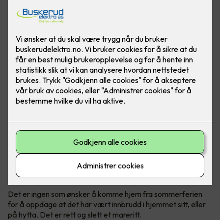
Det er ingen tvil om at det har vært en stor økning av
antall innbrudd de siste årene, både i bolig og hytter.
Politiet anbefaler tiltak før man reiser på ferie.
Mange innbrudd om sommeren
Det er ingen som ønsker å komme hjem fra sommerferien
for å oppdage at det har vært innbrudd i hjemmet sitt, eller
på hytta. Det er rett og slett et mareritt.