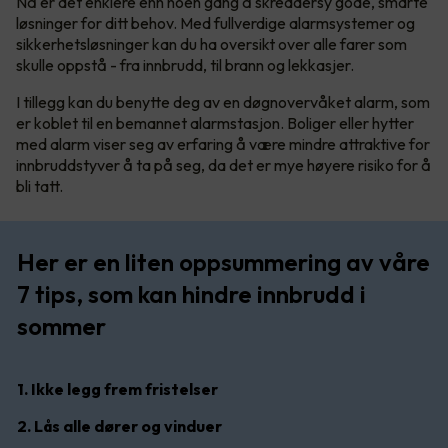
Nå er det enklere enn noen gang å skreddersy gode, smarte
løsninger for ditt behov. Med fullverdige alarmsystemer og
sikkerhetsløsninger kan du ha oversikt over alle farer som
skulle oppstå - fra innbrudd, til brann og lekkasjer.
I tillegg kan du benytte deg av en døgnovervåket alarm, som
er koblet til en bemannet alarmstasjon. Boliger eller hytter
med alarm viser seg av erfaring å være mindre attraktive for
innbruddstyver å ta på seg, da det er mye høyere risiko for å
bli tatt.
Her er en liten oppsummering av våre
7 tips, som kan hindre innbrudd i
sommer
1. Ikke legg frem fristelser
2. Lås alle dører og vinduer