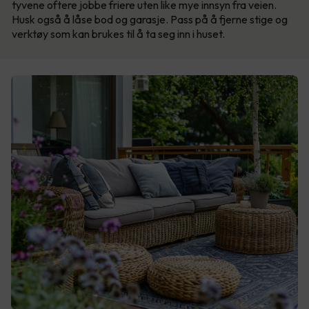
tyvene oftere jobbe friere uten like mye innsyn fra veien.
Husk også å låse bod og garasje. Pass på å fjerne stige og
verktøy som kan brukes til å ta seg inn i huset.