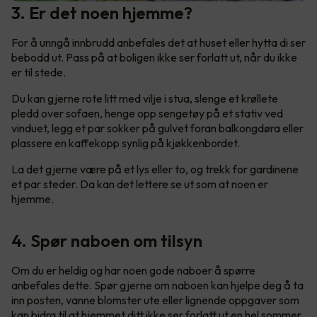
3. Er det noen hjemme?
For å unngå innbrudd anbefales det at huset eller hytta di ser
bebodd ut. Pass på at boligen ikke ser forlatt ut, når du ikke
er til stede.
Du kan gjerne rote litt med vilje i stua, slenge et krøllete
pledd over sofaen, henge opp sengetøy på et stativ ved
vinduet, legg et par sokker på gulvet foran balkongdøra eller
plassere en kaffekopp synlig på kjøkkenbordet.
La det gjerne være på et lys eller to, og trekk for gardinene
et par steder. Da kan det lettere se ut som at noen er
hjemme.
4. Spør naboen om tilsyn
Om du er heldig og har noen gode naboer å spørre
anbefales dette. Spør gjerne om naboen kan hjelpe deg å ta
inn posten, vanne blomster ute eller lignende oppgaver som
kan bidra til at hjemmet ditt ikke ser forlatt ut en hel sommer.