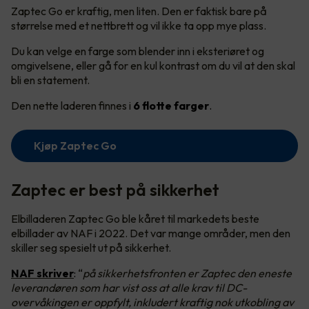
Zaptec Go er kraftig, men liten. Den er faktisk bare på
størrelse med et nettbrett og vil ikke ta opp mye plass.
Du kan velge en farge som blender inn i eksteriøret og
omgivelsene, eller gå for en kul kontrast om du vil at den skal
bli en statement.
Den nette laderen finnes i
6 flotte farger
.
Kjøp Zaptec Go
Zaptec er best på sikkerhet
Elbilladeren Zaptec Go ble kåret til markedets beste
elbillader av NAF i 2022. Det var mange områder, men den
skiller seg spesielt ut på sikkerhet.
NAF skriver
:
“
på sikkerhetsfronten er Zaptec den eneste
leverandøren som har vist oss at alle krav til DC-
overvåkingen er oppfylt, inkludert kraftig nok utkobling av