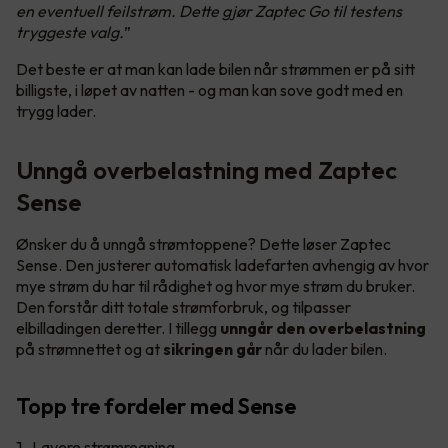
en eventuell feilstrøm. Dette gjør Zaptec Go til testens
tryggeste valg.
”
Det beste er at man kan lade bilen når strømmen er på sitt
billigste, i løpet av natten - og man kan sove godt med en
trygg lader.
Unngå overbelastning med Zaptec
Sense
Ønsker du å unngå strømtoppene? Dette løser Zaptec
Sense. Den justerer automatisk ladefarten avhengig av hvor
mye strøm du har til rådighet og hvor mye strøm du bruker.
Den forstår ditt totale strømforbruk, og tilpasser
elbilladingen deretter. I tillegg
unngår den overbelastning
på strømnettet og at
sikringen går
når du lader bilen.
Topp tre fordeler med Sense
Lavere strømregning.