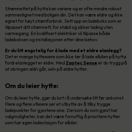
Strømnettet på hytta kan variere og er ofte mindre robust
sammenlignet med boligen din. Det kan være eldre og ikke
egnet for høyt strømforbruk. Sett opp en ladeboks som er
tilpasset ditt strømnett, for stabil og sikker lading uten
varmegang. En kvalifisert elektriker vil tilpasse både
ladeboksen og installasjonen etter dine behov.
Er du litt engstelig for å lade med et eldre elanlegg?
Det er mange hytteeiere som ikke tør å lade elbilen på hytta
fordi elanlegget er eldre. Med
Zaptec Sense
er du trygg på
at sikringen aldri går, selv på eldre hytter.
Om du leier hytte:
Om du leier hytte, gjør du lurt i å undersøke litt før ankomst.
Flere og flere utleiere ser et utbytte av å tilby trygge
ladepunkter for gjestene sine. Dersom du som gjest har
valgmuligheter, kan det være fornuftig å prioritere hytter
som har egen ladestasjon for elbiler.