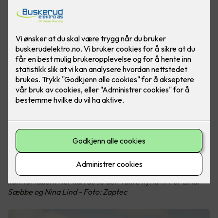
Med egen ladeboks på hytta unngår du ladekø og
rekkeviddeangst. Elbillading på hytta har aldri vært mer
komfortabelt. Her kan du se den vakre hytta til Per Einar
Sæbbe og Nina Lind - Foto: Zaptec