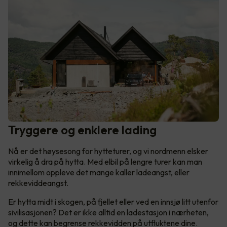
Tryggere og enklere lading
Nå er det høysesong for hytteturer, og vi nordmenn elsker
virkelig å dra på hytta. Med elbil på lengre turer kan man
innimellom oppleve det mange kaller ladeangst, eller
rekkeviddeangst.
Er hytta midt i skogen, på fjellet eller ved en innsjø litt utenfor
sivilisasjonen? Det er ikke alltid en ladestasjon i nærheten,
og dette kan begrense rekkevidden på utfluktene dine.