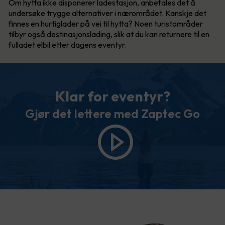
Om hytta ikke disponerer ladestasjon, anbefales det å
undersøke trygge alternativer i nærområdet. Kanskje det
finnes en hurtiglader på vei til hytta? Noen turistområder
tilbyr også destinasjonslading, slik at du kan returnere til en
fulladet elbil etter dagens eventyr.
Klar for eventyr?
Gjør det lettere med Zaptec Go