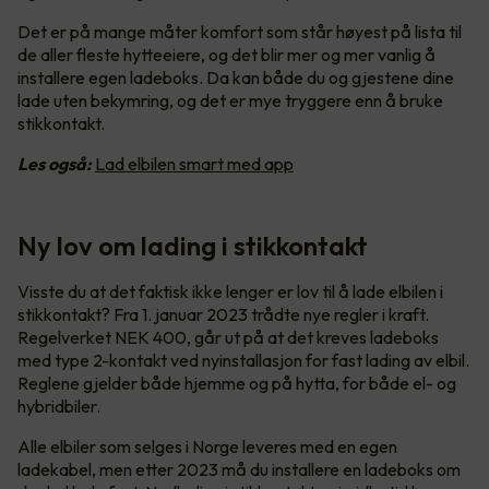
Det er på mange måter komfort som står høyest på lista til
de aller fleste hytteeiere, og det blir mer og mer vanlig å
installere egen ladeboks. Da kan både du og gjestene dine
lade uten bekymring, og det er mye tryggere enn å bruke
stikkontakt.
Les også:
Lad elbilen smart med app
Ny lov om lading i stikkontakt
Visste du at det faktisk ikke lenger er lov til å lade elbilen i
stikkontakt? Fra 1. januar 2023 trådte nye regler i kraft.
Regelverket NEK 400, går ut på at det kreves ladeboks
med type 2-kontakt ved nyinstallasjon for fast lading av elbil.
Reglene gjelder både hjemme og på hytta, for både el- og
hybridbiler.
Alle elbiler som selges i Norge leveres med en egen
ladekabel, men etter 2023 må du installere en ladeboks om