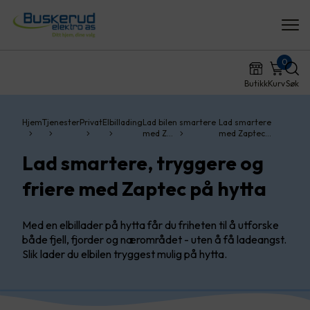
0
Butikk
Kurv
Søk
Hjem
Tjenester
Privat
Elbillading
Lad bilen smartere
Lad smartere
med Z…
med Zaptec…
Lad smartere, tryggere og
friere med Zaptec på hytta
Med en elbillader på hytta får du friheten til å utforske
både fjell, fjorder og nærområdet - uten å få ladeangst.
Slik lader du elbilen tryggest mulig på hytta.