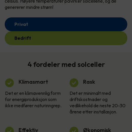
celsius. Høyere temperaturer påvirker solcellene, og de
genererer mindre strøm!
Privat
Bedrift
4 fordeler med solceller
Klimasmart
Rask
Det er en klimavennlig form
Det er minimalt med
for energiproduksjon som
driftskostnader og
ikke medfører naturinngrep.
vedlikehold de neste 20-30
årene etter installasjon.
Effektiv
Økonomisk