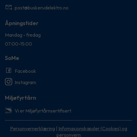
post@buskerudelektro.no
Åpningstider
Mandag - fredag
07:00-15:00
SoMe
Facebook
Instagram
Miljøfyrtårn
Vi er Miljøfyrtårnsertifisert
Personvernerklæring
|
Infomasjonskapsler (Cookies) og
personvern