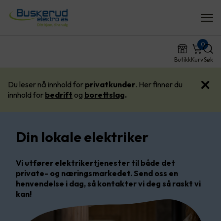
0
Butikk
Kurv
Søk
Du leser nå innhold for
privatkunder
. Her finner du
innhold for
bedrift
og
borettslag
.
Din lokale elektriker
Vi utfører elektrikertjenester til både det
private- og næringsmarkedet. Send oss en
henvendelse i dag, så kontakter vi deg så raskt vi
kan!