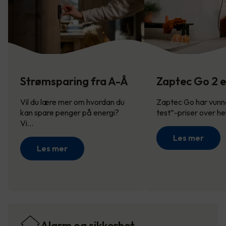
Strømsparing fra A-Å
Zaptec Go 2 e
Vil du lære mer om hvordan du
Zaptec Go har vunne
kan spare penger på energi?
test”-priser over h
Vi…
Les mer
Les mer
Alarm og sikkerhet