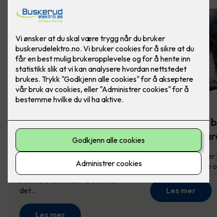
Komfyrvakt -
Slik sikrer du 
brannsikkerhet på
mot brannfar
kjøkkenet
Brannsikring redder l
derfor viktig å vite
Komfyren er en av husets
største brannkilder. Derfor er
det…
Les mer
Les mer