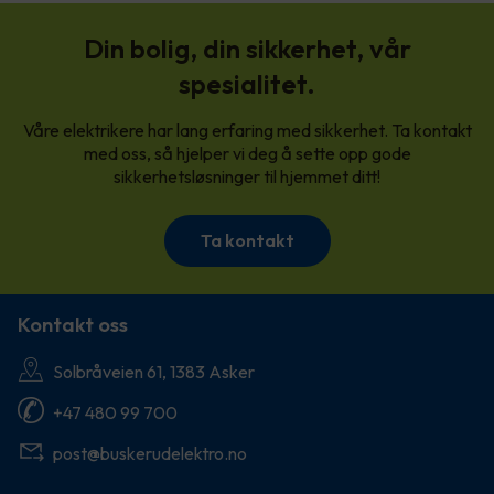
Din bolig, din sikkerhet, vår
spesialitet.
Våre elektrikere har lang erfaring med sikkerhet. Ta kontakt
med oss, så hjelper vi deg å sette opp gode
sikkerhetsløsninger til hjemmet ditt!
Ta kontakt
Kontakt oss
Solbråveien 61, 1383 Asker
+47 480 99 700
post@buskerudelektro.no