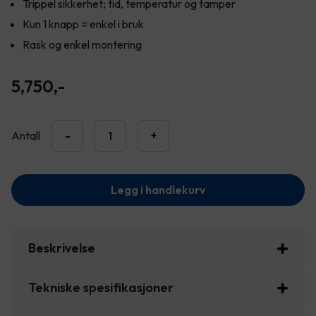
Trippel sikkerhet; tid, temperatur og tamper
Kun 1 knapp = enkel i bruk
Rask og enkel montering
5,750
,-
Antall
-
+
Legg i handlekurv
Beskrivelse
Tekniske spesifikasjoner