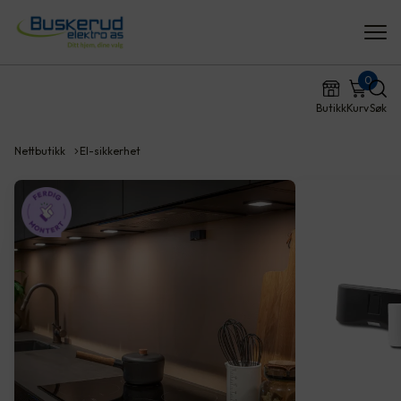
0
Butikk
Kurv
Søk
Nettbutikk
El-sikkerhet