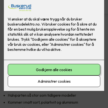
Komfyrvakt mKomfy Wally
m/trådløs sensor
Komfyrvakt mKomfy 25 Wally fra CTM Lyng.
CTM Lyngs nyeste komfyrvakt mKomfy Wally er halvparten
så stor som forgjengeren, med en sensor som kun er 81 mm
lang. Den har et tredobbelt sikkerhetssystem i form av
timerfunksjon, vakt for overtemperatur og tampersikring
som forhindrer bruk hvis sensoren fjernes.
Halvparten så stor som tidligere modeller
Kommer i matt sort, polarhvit og aluminium