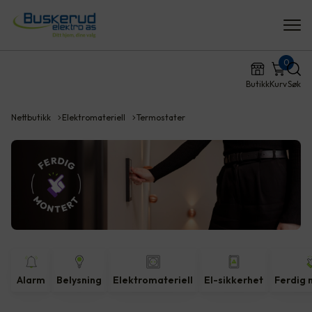
0
Butikk
Kurv
Søk
Nettbutikk
Elektromateriell
Termostater
Alarm
Belysning
Elektromateriell
El-sikkerhet
Ferdig 