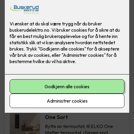
Vis flere
filtre
Bytte av termostat - ELKO
One Hvit
Bytte av termostat, til ELKO One
Matter termostat, i fargen hvit.
Inkludert montering.
2,850
,-
Bytte av termostat - ELKO
One Sort
Bytte av termostat, til ELKO One
Matter termostat, i fargen sort.