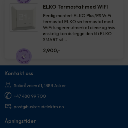
ELKO Termostat med WIFI
Ferdig montert ELKO Plus/RS WiFi
termostat ELKO sin termostat med
WiFi fungerer utmerket alene og hvis
ønskelig kan du legge den til i ELKO
SMART sit…
2,900
,-
Kontakt oss
Solbråveien 61, 1383 Asker
+47 480 99 700
post@buskerudelektro.no
Åpningstider