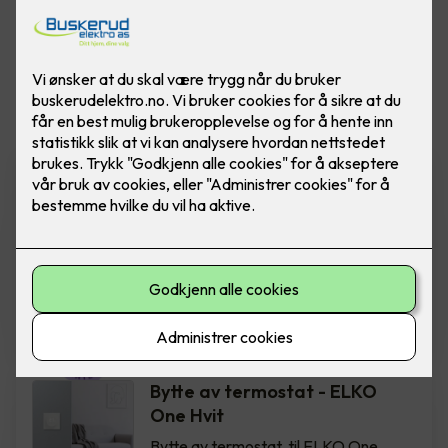
Vis flere
filtre
Varmefolie med
isolasjonsplate - Ferdig
montert pr kvm
Varmefolie 100cm som
parkettunderlag, 70m rull - fra Heatit
Controls. Pris ferdig montert per kvm.
980
,-
Bytte av termostat - ELKO
One Hvit
Bytte av termostat, til ELKO One