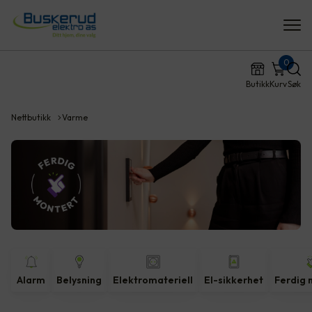
0
Butikk
Kurv
Søk
Nettbutikk
Varme
Alarm
Belysning
Elektromateriell
El-sikkerhet
Ferdig 