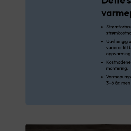
varme
Strømforbruk
strømkostn
Uavhengig av
varierer litt
oppvarming
Kostnadene 
montering.
Varmepumpene
3–6 år, men