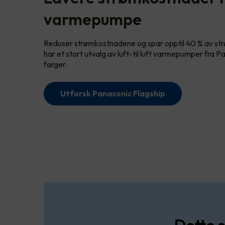
varmepumpe
Reduser strømkostnadene og spar opptil 40 % av str
har et stort utvalg av luft-til luft varmepumper fra Pa
farger.
Utforsk Panasonic Flagship
Dette s