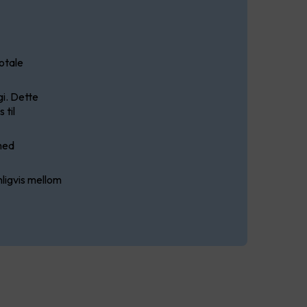
totale
i. Dette
 til
med
ligvis mellom