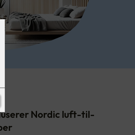
serer Nordic luft-til-
per