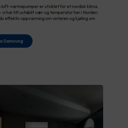
-luft-varmepumper er utviklet for et nordisk klima.
 - vi har litt ustabilt vær og temperatur her i Norden.
effektiv oppvarming om vinteren og kjøling om
ra Samsung