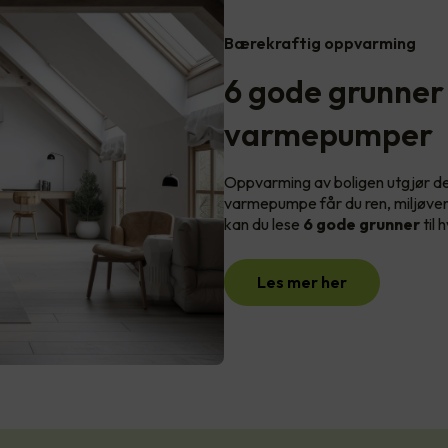
Bærekraftig oppvarming
6 gode grunner t
varmepumper
Oppvarming av boligen utgjør d
varmepumpe får du ren, miljøven
kan du lese
6 gode grunner
til 
Les mer her