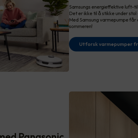
Samsungs energieffektive luft-til
Det er ikke til å stikke under stol
Med Samsung varmepumpe får du 
sommeren!
Utforsk varmepumper f
med Panasonic