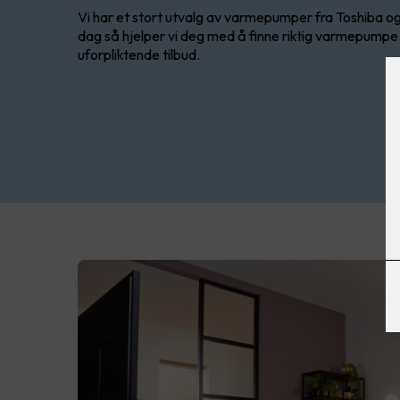
Vi har et stort utvalg av varmepumper fra Toshiba og
dag så hjelper vi deg med å finne riktig varmepumpe ti
uforpliktende tilbud.