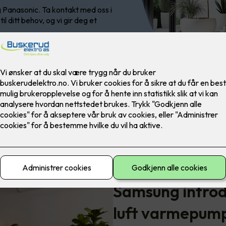
 Panasonic. Ta kontakt med oss i
l ditt behov, og vi gir deg et
Samsung introdu
luft varmepum