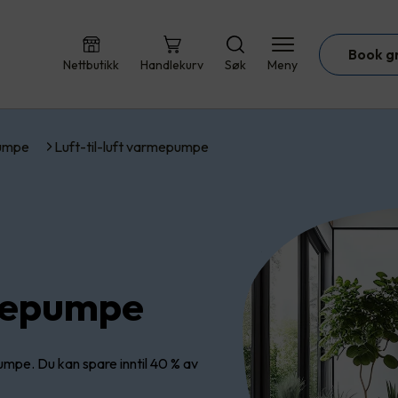
Book g
Nettbutikk
Handlekurv
Søk
Meny
umpe
Luft-til-luft varmepumpe
rmepumpe
mpe. Du kan spare inntil 40 % av