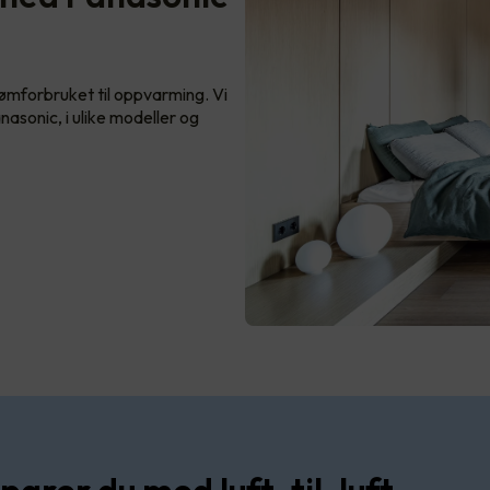
ømforbruket til oppvarming. Vi
nasonic, i ulike modeller og
parer du med luft-til-luft