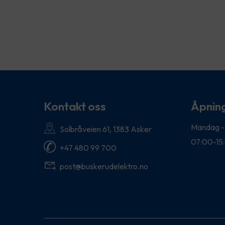
Kontakt oss
Åpning
Mandag -
Solbråveien 61, 1383 Asker
07:00-15
+47 480 99 700
post@buskerudelektro.no