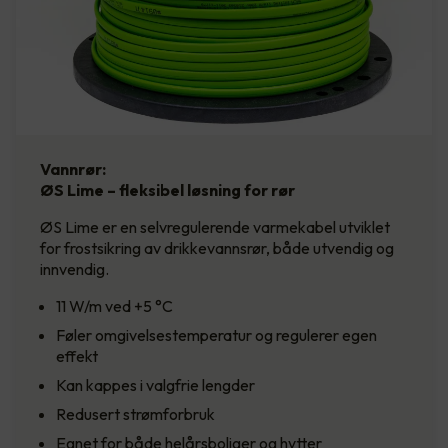
Vannrør:
ØS Lime – fleksibel løsning for rør
ØS Lime er en selvregulerende varmekabel utviklet
for frostsikring av drikkevannsrør, både utvendig og
innvendig.
11 W/m ved +5 °C
Føler omgivelsestemperatur og regulerer egen
effekt
Kan kappes i valgfrie lengder
Redusert strømforbruk
Egnet for både helårsboliger og hytter