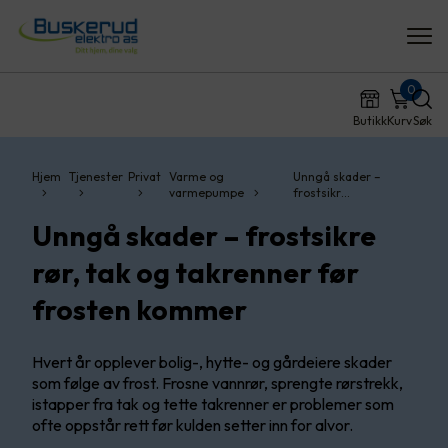
0
Butikk
Kurv
Søk
Hjem
Tjenester
Privat
Varme og
Unngå skader –
varmepumpe
frostsikr…
Unngå skader – frostsikre
rør, tak og takrenner før
frosten kommer
Hvert år opplever bolig-, hytte- og gårdeiere skader
som følge av frost. Frosne vannrør, sprengte rørstrekk,
istapper fra tak og tette takrenner er problemer som
ofte oppstår rett før kulden setter inn for alvor.