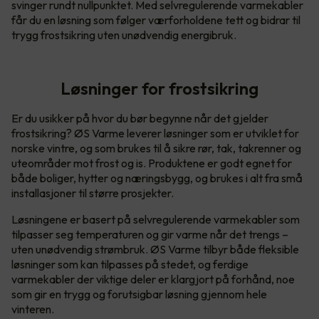
svinger rundt nullpunktet. Med selvregulerende varmekabler
får du en løsning som følger værforholdene tett og bidrar til
trygg frostsikring uten unødvendig energibruk.
Løsninger for frostsikring
Er du usikker på hvor du bør begynne når det gjelder
frostsikring? ØS Varme leverer løsninger som er utviklet for
norske vintre, og som brukes til å sikre rør, tak, takrenner og
uteområder mot frost og is. Produktene er godt egnet for
både boliger, hytter og næringsbygg, og brukes i alt fra små
installasjoner til større prosjekter.
Løsningene er basert på selvregulerende varmekabler som
tilpasser seg temperaturen og gir varme når det trengs –
uten unødvendig strømbruk. ØS Varme tilbyr både fleksible
løsninger som kan tilpasses på stedet, og ferdige
varmekabler der viktige deler er klargjort på forhånd, noe
som gir en trygg og forutsigbar løsning gjennom hele
vinteren.