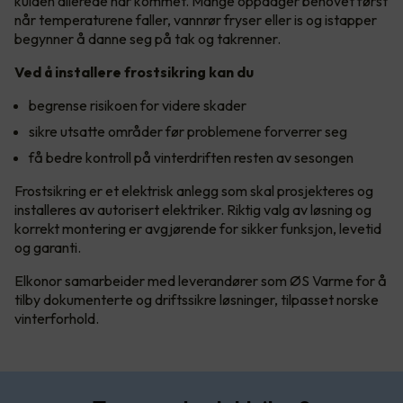
kulden allerede har kommet. Mange oppdager behovet først
når temperaturene faller, vannrør fryser eller is og istapper
begynner å danne seg på tak og takrenner.
Ved å installere frostsikring kan du
begrense risikoen for videre skader
sikre utsatte områder før problemene forverrer seg
få bedre kontroll på vinterdriften resten av sesongen
Frostsikring er et elektrisk anlegg som skal prosjekteres og
installeres av autorisert elektriker. Riktig valg av løsning og
korrekt montering er avgjørende for sikker funksjon, levetid
og garanti.
Elkonor samarbeider med leverandører som ØS Varme for å
tilby dokumenterte og driftssikre løsninger, tilpasset norske
vinterforhold.