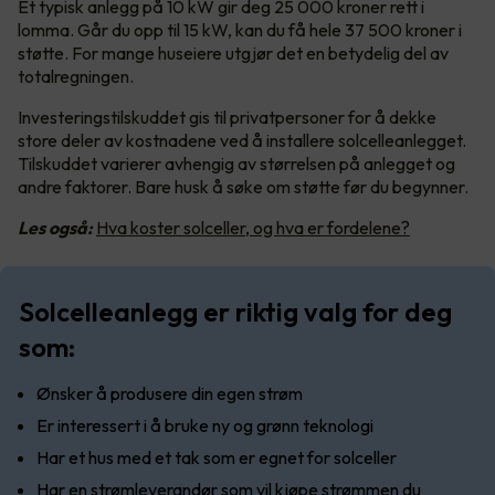
Et typisk anlegg på 10 kW gir deg 25 000 kroner rett i
lomma. Går du opp til 15 kW, kan du få hele 37 500 kroner i
støtte. For mange huseiere utgjør det en betydelig del av
totalregningen.
Investeringstilskuddet gis til privatpersoner for å dekke
store deler av kostnadene ved å installere solcelleanlegget.
Tilskuddet varierer avhengig av størrelsen på anlegget og
andre faktorer. Bare husk å søke om støtte før du begynner.
Les også:
Hva koster solceller, og hva er fordelene?
Solcelleanlegg er riktig valg for deg
som:
Ønsker å produsere din egen strøm
Er interessert i å bruke ny og grønn teknologi
Har et hus med et tak som er egnet for solceller
Har en strømleverandør som vil kjøpe strømmen du