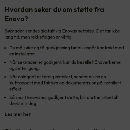
Hvordan søker du om støtte fra
Enova?
Søknaden sendes digitalt via Enovas nettside. Det tar ikke
lang tid, men rekkefølgen er viktig:
Du må søke og få godkjenning før du inngår kontrakt med
en installatør.
Når søknaden er godkjent, kan du bestille håndverkerne
og sette i gang.
Når anlegget er ferdig installert, sender du inn en
sluttrapport med faktura og dokumentasjon på installert
effekt.
Så snart Enova har godkjent dette, blir støtten utbetalt
direkte til deg.
Les mer her