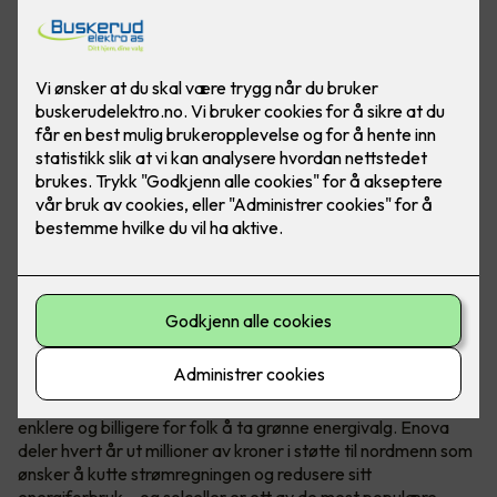
Hvem er Enova?
Enova er et statlig selskap med ett oppdrag - å gjøre det
enklere og billigere for folk å ta grønne energivalg. Enova
deler hvert år ut millioner av kroner i støtte til nordmenn som
ønsker å kutte strømregningen og redusere sitt
energiforbruk – og solceller er ett av de mest populære