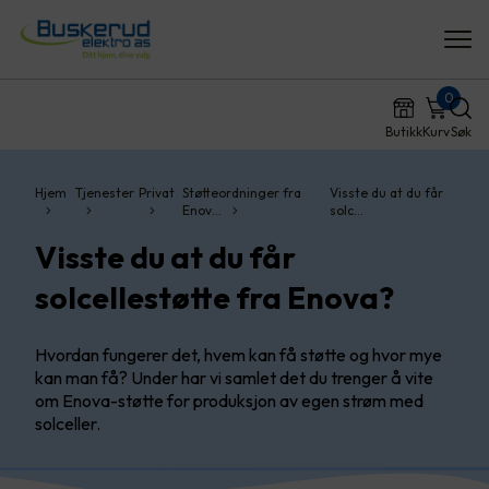
0
Butikk
Kurv
Søk
Hjem
Tjenester
Privat
Støtteordninger fra
Visste du at du får
Enov…
solc…
Visste du at du får
solcellestøtte fra Enova?
Hvordan fungerer det, hvem kan få støtte og hvor mye
kan man få? Under har vi samlet det du trenger å vite
om Enova-støtte for produksjon av egen strøm med
solceller.