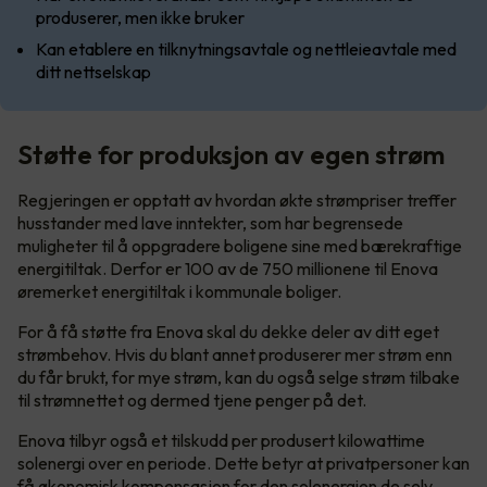
produserer, men ikke bruker
Kan etablere en tilknytningsavtale og nettleieavtale med
ditt nettselskap
Støtte for produksjon av egen strøm
Regjeringen er opptatt av hvordan økte strømpriser treffer
husstander med lave inntekter, som har begrensede
muligheter til å oppgradere boligene sine med bærekraftige
energitiltak. Derfor er 100 av de 750 millionene til Enova
øremerket energitiltak i kommunale boliger.
For å få støtte fra Enova skal du dekke deler av ditt eget
strømbehov. Hvis du blant annet produserer mer strøm enn
du får brukt, for mye strøm, kan du også selge strøm tilbake
til strømnettet og dermed tjene penger på det.
Enova tilbyr også et tilskudd per produsert kilowattime
solenergi over en periode. Dette betyr at privatpersoner kan
få økonomisk kompensasjon for den solenergien de selv