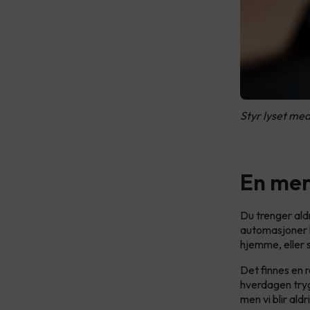
Styr lyset med
En mer
Du trenger ald
automasjoner k
hjemme, eller 
Det finnes en 
hverdagen trygg
men vi blir aldr