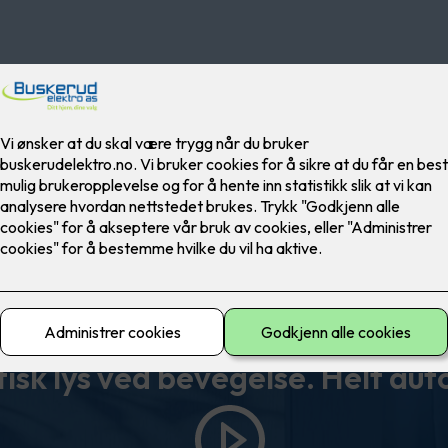
ELKO Smart
sk lys ved bevegelse. Helt au