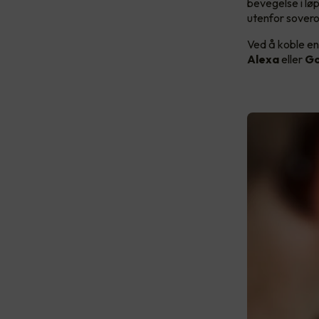
bevegelse i løp
utenfor sove
Ved å koble en
Alexa
eller
Go