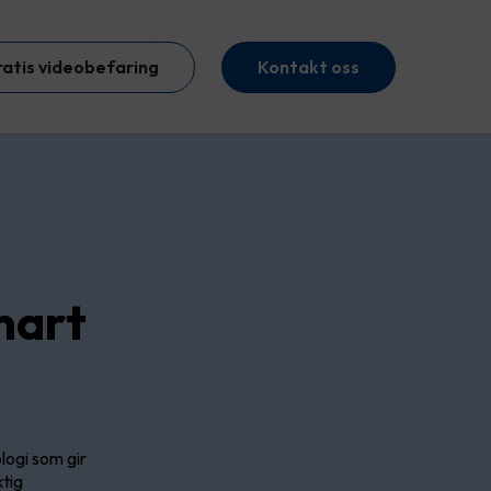
ratis videobefaring
Kontakt oss
mart
ogi som gir
ktig