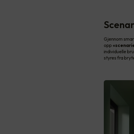
Scenar
Gjennom smart 
opp
«scenari
individuelle b
styres fra bryt