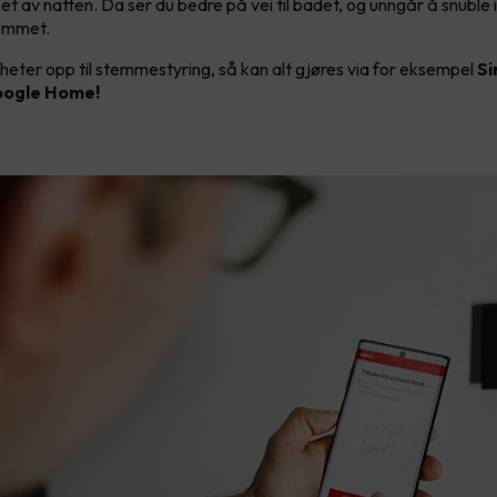
et av natten. Da ser du bedre på vei til badet, og unngår å snuble 
rommet.
heter opp til stemmestyring, så kan alt gjøres via for eksempel
Si
ogle Home!