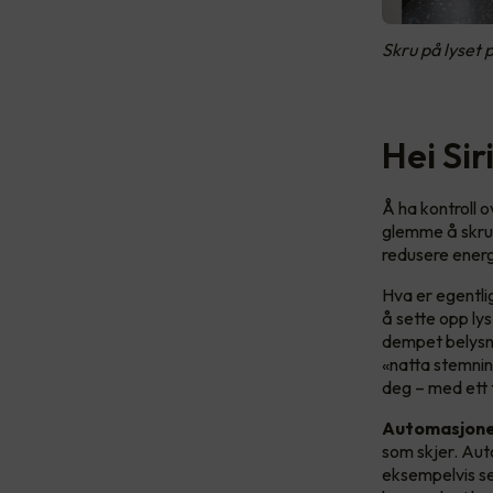
Skru på lyset
Hei Si
Å ha kontroll o
glemme å skru a
redusere energ
Hva er egentli
å sette opp ly
dempet belysni
«natta stemning
deg – med ett 
Automasjon
som skjer. Aut
eksempelvis s