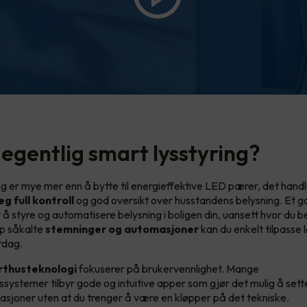
 egentlig smart lysstyring?
g er mye mer enn å bytte til energieffektive LED pærer, det handle
eg full kontroll
og god oversikt over husstandens belysning. Et 
 å styre og automatisere belysning i boligen din, uansett hvor du b
pp såkalte
stemninger og automasjoner
kan du enkelt tilpasse 
rdag.
thusteknologi
fokuserer på brukervennlighet. Mange
systemer tilbyr gode og intuitive apper som gjør det mulig å set
asjoner uten at du trenger å være en kløpper på det tekniske.