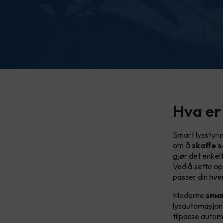
Hva er
Smart lysstyrin
om å
skaffe s
gjør det enkelt
Ved å sette o
passer din hve
Moderne
smar
lysautomasjons
tilpasse autom