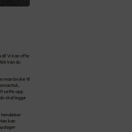
di! Vi kan ofte
tikk kan du
 man bruke til
romantisk,
lt sette opp
 du skal legge
a hendelser
 Man kan
oppdager