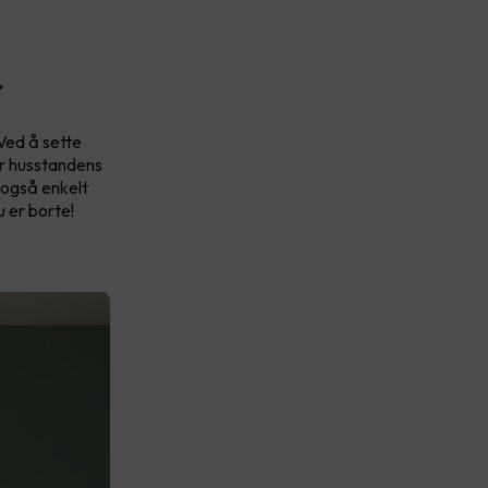
r
 Ved å sette
er husstandens
 også enkelt
u er borte!