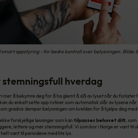
 smart appstyring - for bedre kontroll over belysningen. Bilde: 
 stemningsfull hverdag
ri mer å bekymre deg for å ha glemt å slå av lyset når du forlate
an du enkelt sette opp rutiner som automatisk slår av lysene når 
som gradvis demper belysningen om kvelden for å hjelpe deg med 
rekke forskjellige løsninger som kan
tilpasses behovet ditt
, som
ere, lettere og mer stemningsfull. Vi som bor i Norge er vant til ul
i helt vant til periodene med lite lys.