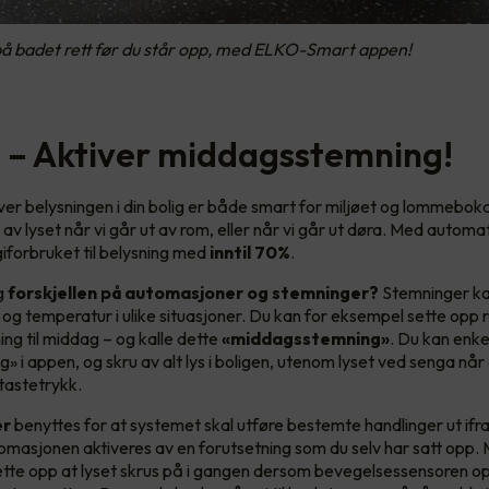
 på badet rett før du står opp, med ELKO-Smart appen!
ri – Aktiver middagsstemning!
ver belysningen i din bolig er både smart for miljøet og lommeboka 
v lyset når vi går ut av rom, eller når vi går ut døra. Med automa
iforbruket til belysning med
inntil 70%
.
g
forskjellen på automasjoner og stemninger?
Stemninger kan
s og temperatur i ulike situasjoner. Du kan for eksempel sette opp 
ng til middag – og kalle dette
«middagsstemning»
. Du kan enke
» i appen, og skru av alt lys i boligen, utenom lyset ved senga når
tastetrykk.
er
benyttes for at systemet skal utføre bestemte handlinger ut ifr
omasjonen aktiveres av en forutsetning som du selv har satt opp.
ette opp at lyset skrus på i gangen dersom bevegelsessensoren 