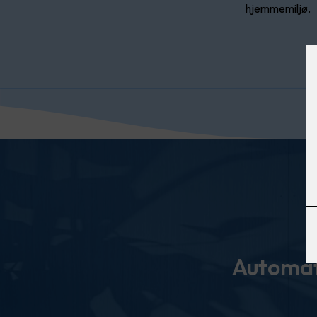
hjemmemiljø.
Automati