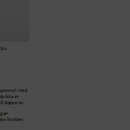
Elko
r hjemmet. Med
du ikke er
å slappe av.
 gjør
ike årstider,