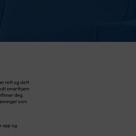
r rett og slett
godt smarthjem
efinner deg.
løsninger som
te opp og