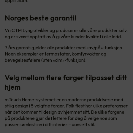
opptil 30m.
Norges beste garanti!
Vi i CTM Lyng utvikler og produserer alle våre produkter selv,
og er svært opptatt av å gi våre kunder kvalitet i alle ledd.
7 års garanti gjelder alle produkter med «av/på»-funksjon.
Noen eksempler er termostater, komfyrvakter og
bevegelsesfølere (uten «dim»-funksjon).
Velg mellom flere farger tilpasset ditt
hjem
mTouch Home-systemet er en moderne produktserie med
stilig design i 5 valgfrie farger. Folk flest har ulike preferanser
når det kommer til design av hjemmet sitt. De ulike fargene
på produktene gjør det lettere for deg å velge noe som
passer sømløst inn i ditt interiør – uansett stil.