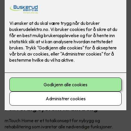
Foto: CTM Lyng
Fullverdig system til din bolig
mTouch Home er et totalkonsept for nybygg og
rehabilitering som ivaretar alle nødvendige funksjoner.