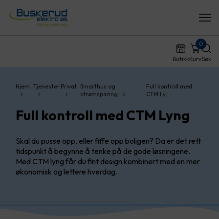
0
Butikk
Kurv
Søk
Hjem
Tjenester
Privat
Smarthus og
Full kontroll med
strømsparing
CTM Ly…
Full kontroll med CTM Lyng
Skal du pusse opp, eller fiffe opp boligen? Da er det rett
tidspunkt å begynne å tenke på de gode løsningene.
Med CTM lyng får du fint design kombinert med en mer
økonomisk og lettere hverdag.