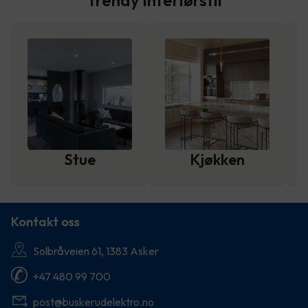
Trendy interiørstil
Stue
Kjøkken
Kontakt oss
Solbråveien 61, 1383 Asker
+47 480 99 700
post@buskerudelektro.no