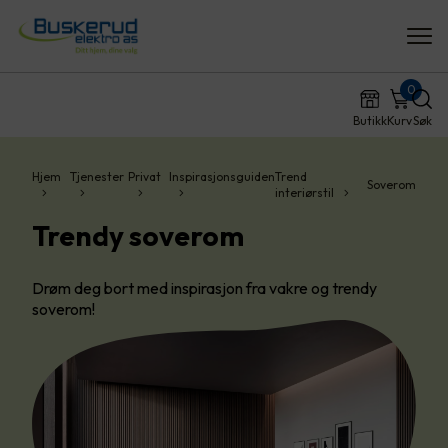
0
Butikk
Kurv
Søk
Hjem
Tjenester
Privat
Inspirasjonsguiden
Trend
Soverom
interiørstil
Trendy soverom
Drøm deg bort med inspirasjon fra vakre og trendy
soverom!