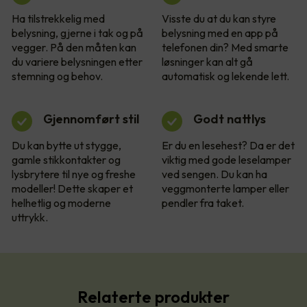
Ha tilstrekkelig med
Visste du at du kan styre
belysning, gjerne i tak og på
belysning med en app på
vegger. På den måten kan
telefonen din? Med smarte
du variere belysningen etter
løsninger kan alt gå
stemning og behov.
automatisk og lekende lett.
Gjennomført stil
Godt nattlys
Du kan bytte ut stygge,
Er du en lesehest? Da er det
gamle stikkontakter og
viktig med gode leselamper
lysbrytere til nye og freshe
ved sengen. Du kan ha
modeller! Dette skaper et
veggmonterte lamper eller
helhetlig og moderne
pendler fra taket.
uttrykk.
Relaterte produkter