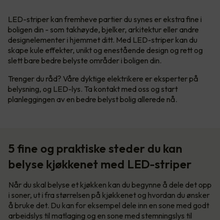
LED-striper kan fremheve partier du synes er ekstra fine i
boligen din - som takhøyde, bjelker, arkitektur eller andre
designelementer i hjemmet ditt. Med LED-striper kan du
skape kule effekter, unikt og enestående design og rett og
slett bare bedre belyste områder i boligen din.
Trenger du råd? Våre dyktige elektrikere er eksperter på
belysning, og LED-lys. Ta kontakt med oss og start
planleggingen av en bedre belyst bolig allerede nå.
5 fine og praktiske steder du kan
belyse kjøkkenet med LED-striper
Når du skal belyse et kjøkken kan du begynne å dele det opp
i soner, ut i fra størrelsen på kjøkkenet og hvordan du ønsker
å bruke det. Du kan for eksempel dele inn en sone med godt
arbeidslys til matlaging og en sone med stemningslys til