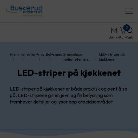
0
Butikk
Kurv
Søk
Hjem
Tjenester
Privat
Belysning
Grenseløse
LED-striper på
muligheter me…
kjøkkenet
LED-striper på kjøkkenet
LED-striper på kjøkkenet er både praktisk og pent å se
på. LED-stripene gir en jevn og fin belysning som
fremhever detaljer og lyser opp arbeidsområdet.