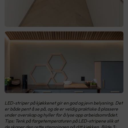
LED-striper på kjøkkenet gir en god og jevn belysning. Det
er både pent å se på, og de er veldig praktiske å plassere
under overskap og hyller for å lyse opp arbeidsområdet.
Tips: Tenk på fargetemperaturen på LED-stripene slik at
de skaper den rette stemningen på ditt kjøkken. Bilde 3: