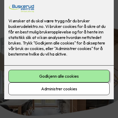
Fremhev design, arkitektur eller de
beste trekkene i boligen din