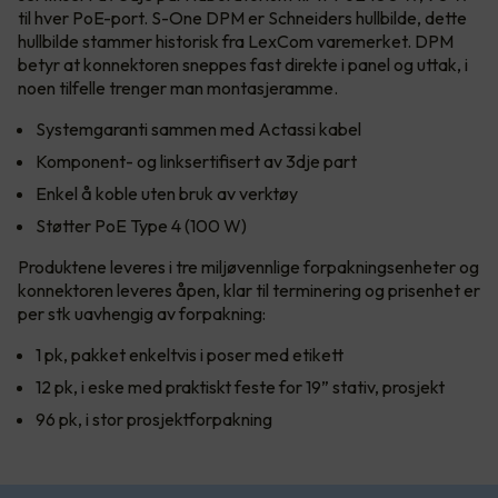
til hver PoE-port. S-One DPM er Schneiders hullbilde, dette
hullbilde stammer historisk fra LexCom varemerket. DPM
betyr at konnektoren sneppes fast direkte i panel og uttak, i
noen tilfelle trenger man montasjeramme.
Systemgaranti sammen med Actassi kabel
Komponent- og linksertifisert av 3dje part
Enkel å koble uten bruk av verktøy
Støtter PoE Type 4 (100 W)
Produktene leveres i tre miljøvennlige forpakningsenheter og
konnektoren leveres åpen, klar til terminering og prisenhet er
per stk uavhengig av forpakning:
1 pk, pakket enkeltvis i poser med etikett
12 pk, i eske med praktiskt feste for 19” stativ, prosjekt
96 pk, i stor prosjektforpakning