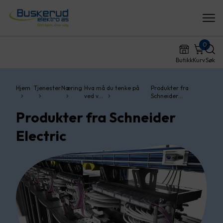
0
Butikk
Kurv
Søk
Hjem
Tjenester
Næring
Hva må du tenke på
Produkter fra
ved v…
Schneider…
Produkter fra Schneider
Electric