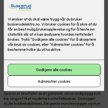
Verneverdig bygg omgjort til
kontorfellesskap
Spaces er resultatet av et gammelt, verneverdig bygg som
ble omgjort til et moderne kontorfellesskap. Da bygget
skulle totalrehabiliteres, ble gamle mursteinvegger og mye