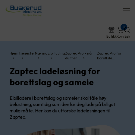
0
Butikk
Kurv
Søk
Hjem
Tjenester
Næring
Elbillading
Zaptec Pro - når
Zaptec Pro for
du tren…
borettsla…
Zaptec ladeløsning for
borettslag og sameie
Elbilladere i borettslag og sameier skal tåle høy
belastning, samtidig som den lar deg lade på billigst
mulig måte. Her kan du utforske ladeløsningen til
Zaptec.