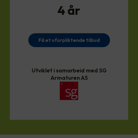
4
år
Få et uforpliktende tilbud
Utviklet i samarbeid med SG
Armaturen AS