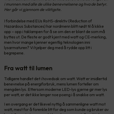
i munnen med alle de ulike benevnelsene og hva de betyr.
Her går vi gjennom de viktigste.
I forbindelse med EUs RoHS-direktiv (Reduction of
Hazardous Substances) har nordmenn blitt nødt til å kikke
opp – opp i taklampen for å se om den er blant de som må
byttes ut. De fleste er godt kjent med watt og CE-merking,
men hvor mange kjenner egentlig teknologien inni
lysarmaturen? Vi hjelper deg med å rydde opp litt i
begrepene.
Fra watt til lumen
Tidligere handlet det i hovedsak om watt. Watt er imidlertid
benevnelse på energiforbruk, mens lumen forteller om
mengden lys. Ettersom moderne LED-lys gjerne gir mer lys
per watt, er det ikke lenger noe poeng i å snakke om watt.
I en overgang er det likevel nyttig å sammenligne watt mot
watt, mest for å forenkle litt for deg som kunde og bruker av