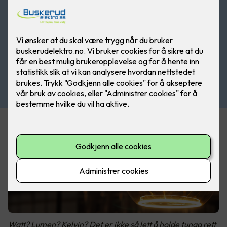
Watt? Lumen? Kelvin? Det er ikke så lett å holde tunga rett