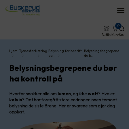
0
Butikk
Kurv
Søk
Hjem
Tjenester
Næring
Belysning for bedrift
Belysningsbegrepene
og…
du b…
Belysningsbegrepene du bør
ha kontroll på
Hvorfor snakker alle om
lumen
, og ikke
watt
? Hva er
kelvin
? Det har foregått store endringer innen temaet
belysning de siste årene. Her er svarene som gjør deg
opplyst.