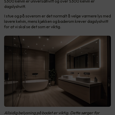
5300 kelvin er universalhvitt og over 5300 kelvin er
dagslyshvitt.
I stue og på soverom er det normalt å velge varmere lys med
lavere kelvin, mens kjøkken og baderom krever dagslyshvitt
for at vi skal se det som er viktig.
Allsidig belysning på badet er viktig. Dette sørger for