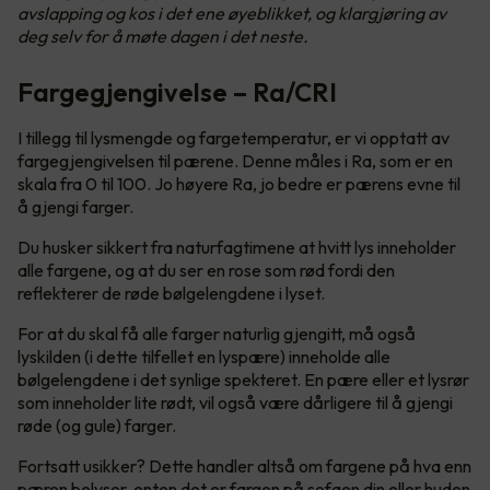
avslapping og kos i det ene øyeblikket, og klargjøring av
deg selv for å møte dagen i det neste.
Fargegjengivelse – Ra/CRI
I tillegg til lysmengde og fargetemperatur, er vi opptatt av
fargegjengivelsen til pærene. Denne måles i Ra, som er en
skala fra 0 til 100. Jo høyere Ra, jo bedre er pærens evne til
å gjengi farger.
Du husker sikkert fra naturfagtimene at hvitt lys inneholder
alle fargene, og at du ser en rose som rød fordi den
reflekterer de røde bølgelengdene i lyset.
For at du skal få alle farger naturlig gjengitt, må også
lyskilden (i dette tilfellet en lyspære) inneholde alle
bølgelengdene i det synlige spekteret. En pære eller et lysrør
som inneholder lite rødt, vil også være dårligere til å gjengi
røde (og gule) farger.
Fortsatt usikker? Dette handler altså om fargene på hva enn
pæren belyser, enten det er fargen på sofaen din eller huden