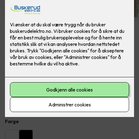
8 stk sorte LED downlights
rehab inkl. LED dimmer
Ferdig skiftet - Junistar ECO 2700 m/ LED
dimmer, fra SG Armaturen.
Flott LED downlight med 42 graders spredning og 30
graders vipp i to retninger til innendørs bruke, inkl. LED
dimmer. Inkludert montering.
Farge