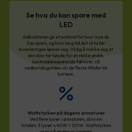
Se hva du kan spare med
LED
Kalkulatoren gir et estimat for hvor mye du
kan spare, og hvor lang tid det vil ta før
investeringen lønner seg. Viktig å merke seg at
den ikke tar høyde for en rekke andre,
kostnadsbesparende faktorer, så
nedbetalingstiden vil i de fleste tilfeller bli
kortere.
Wattstyrken på dagens armaturer
Ved flere lysrør i armaturen, skriv inn
totalen: 3 lysrør x 40W = 120W. Wattstyrken
vises på enden av lysrøret.