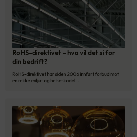
RoHS-direktivet – hva vil det si for
din bedrift?
RoHS-direktivet har siden 2006 innført forbud mot
en rekke miljø- og helseskadel…