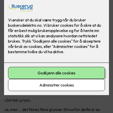
Er det virkelig en god idé?
Mange tenker nok at det er like greit å bare ta ut det gamle
lysstoffrøret og sette inn et LED-rør.
«Det blir jo lys!».
Ja, men ... det finnes flere grunner til hvorfor dette er en