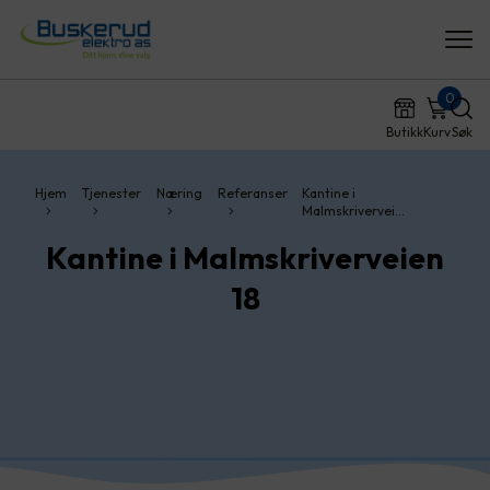
0
Butikk
Kurv
Søk
Hjem
Tjenester
Næring
Referanser
Kantine i
Malmskrivervei…
Kantine i Malmskriverveien
18