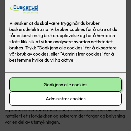
Felles kantine og møtesenter
Kantinen i Malmskriverveien 18 i Sandvika er en felles kantine
og møtesenter for firmaene som holder til her. Her ble det
installert et storkjøkken og spiserom der farger og belysning
var en del av utsmykningen.