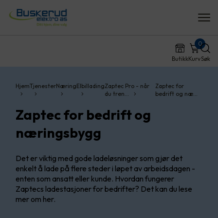
0
Butikk
Kurv
Søk
Hjem
Tjenester
Næring
Elbillading
Zaptec Pro - når
Zaptec for
du tren…
bedrift og næ…
Zaptec for bedrift og
næringsbygg
Det er viktig med gode ladeløsninger som gjør det
enkelt å lade på flere steder i løpet av arbeidsdagen -
enten som ansatt eller kunde. Hvordan fungerer
Zaptecs ladestasjoner for bedrifter? Det kan du lese
mer om her.