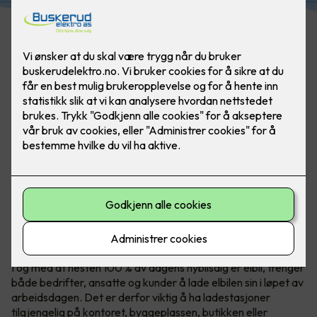
Med Zaptec Pro kan du enkelt oppskalere antall
ladestasjoner om behovet øker. Tilgjengelighet for
ansatte og kunder blir bare viktigere. Foto: Marthe Thu
I og med at nesten 100 % av dagens nybilsalg er elbil, trenger
både bedrifter, ansatte og kunder å lade elbilen sin i løpet av
arbeidsdagen. Det er derfor viktig å ha ladestasjoner
tilgjengelig på kontoret, byggeplassen, butikken eller