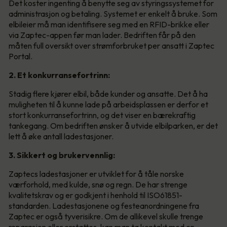
Det koster ingenting å benytte seg av styringssystemet for
administrasjon og betaling. Systemet er enkelt å bruke. Som
elbileier må man identifisere seg med en RFID-brikke eller
via Zaptec-appen før man lader. Bedriften får på den
måten full oversikt over strømforbruket per ansatt i Zaptec
Portal.
2. Et konkurransefortrinn:
Stadig flere kjører elbil, både kunder og ansatte. Det å ha
muligheten til å kunne lade på arbeidsplassen er derfor et
stort konkurransefortrinn, og det viser en bærekraftig
tankegang. Om bedriften ønsker å utvide elbilparken, er det
lett å øke antall ladestasjoner.
3. Sikkert og brukervennlig:
Zaptecs ladestasjoner er utviklet for å tåle norske
værforhold, med kulde, snø og regn. De har strenge
kvalitetskrav og er godkjent i henhold til ISO61851-
standarden. Ladestasjonene og festeanordningene fra
Zaptec er også tyverisikre. Om de allikevel skulle trenge