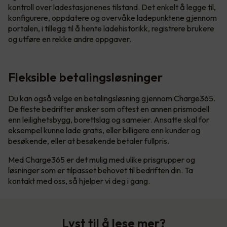
kontroll over ladestasjonenes tilstand. Det enkelt å legge til,
konfigurere, oppdatere og overvåke ladepunktene gjennom
portalen, i tillegg til å hente ladehistorikk, registrere brukere
og utføre en rekke andre oppgaver.
Fleksible betalingsløsninger
Du kan også velge en betalingsløsning gjennom Charge365.
De fleste bedrifter ønsker som oftest en annen prismodell
enn leilighetsbygg, borettslag og sameier. Ansatte skal for
eksempel kunne lade gratis, eller billigere enn kunder og
besøkende, eller at besøkende betaler fullpris.
Med Charge365 er det mulig med ulike prisgrupper og
løsninger som er tilpasset behovet til bedriften din. Ta
kontakt med oss, så hjelper vi deg i gang.
Lyst til å lese mer?