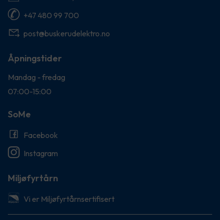
+47 480 99 700
post@buskerudelektro.no
Åpningstider
Mandag - fredag
07:00-15:00
SoMe
Facebook
Instagram
Miljøfyrtårn
Vi er Miljøfyrtårnsertifisert