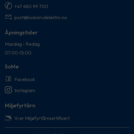
+47 480 99 700
post@buskerudelektro.no
Åpningstider
Mandag - fredag
07:00-15:00
SoMe
Facebook
Instagram
Miljøfyrtårn
Vi er Miljøfyrtårnsertifisert