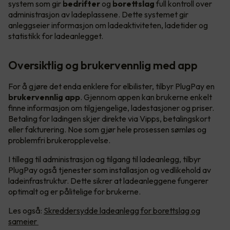
system som gir
bedrifter
og
borettslag
full kontroll over
administrasjon av ladeplassene. Dette systemet gir
anleggseier informasjon om ladeaktiviteten, ladetider og
statistikk for ladeanlegget.
Oversiktlig og brukervennlig med app
For å gjøre det enda enklere for elbilister, tilbyr PlugPay en
brukervennlig app
. Gjennom appen kan brukerne enkelt
finne informasjon om tilgjengelige, ladestasjoner og priser.
Betaling for ladingen skjer direkte via Vipps, betalingskort
eller fakturering. Noe som gjør hele prosessen sømløs og
problemfri brukeropplevelse.
I tillegg til administrasjon og tilgang til ladeanlegg, tilbyr
PlugPay også tjenester som installasjon og vedlikehold av
ladeinfrastruktur. Dette sikrer at ladeanleggene fungerer
optimalt og er pålitelige for brukerne.
Les også:
Skreddersydde ladeanlegg for borettslag og
sameier